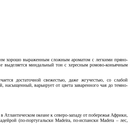
рким хорошо выраженным сложным ароматом с легкими пряно-
е выделяется миндальный тон с хересным ромово-коньячным
ается достаточной свежестью, даже жгучестью, со слабой
, насыщенный, варьирует от цвета заваренного чая до темно-
 в Атлантическом океане к северо-западу от побережья Африки,
дейрой (по-португальски Madeira, по-испански Madera – лес,