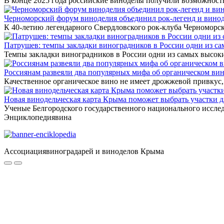
В конце 2025 года российские виноделы получили возможност
Черноморский форум виноделия объединил рок-легенд и вино
К 40-летию легендарного Свердловского рок-клуба Черномор
Патрушев: темпы закладки виноградников в России одни из с
Темпы закладки виноградников в России одни из самых высо
Россиянам развеяли два популярных мифа об органическом ви
Качественное органическое вино не имеет дрожжевой привкус
Новая винодельческая карта Крыма поможет выбрать участки 
Ученые Белгородского государственного национального иссле
Энциклопедия
вина
Ассоциация
виноградарей и виноделов Крыма