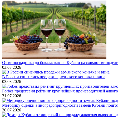
От виноградника до бокала: как на Кубани развивают винодел
03.08.2026
В России снизились продажи армянского коньяка и вина
03.08.2026
Forbes представил рейтинг крупнейших производителей алкогол
31.07.2026
Методику оценки виноградопригодности земель Кубани подгото
30.07.2026