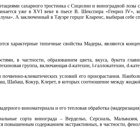
антациями сахарного тростника с Сицилии и виноградной лозы 
инается уже в XVI веке в пьесе В. Шекспира «Генрих IV», ко
уна». А заключенный в Тауэре герцог Кларенс, выбирая себе сп
ся характерные типичные свойства Мадеры, являются концен
тями, в частности, образованием цвета, вкуса, букета гла
техиновая группа, включающая d-катехин, l-галлокатехин, d-кат
и почвенно-климатических условий его произрастания. Наибо
рбаш, Шабаш, Кокур, Клерет, в которых соотношение между жидк
адерного виноматериала и его тепловая обработка (мадеризация
альные сорта винограда – Вердельо, Серсиаль, Мальвазия
тся повышенным содержанием экстрактивных, в частности, фено