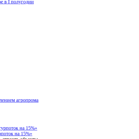
е в I полугодии
влением агропрома
рпоток на 15%»