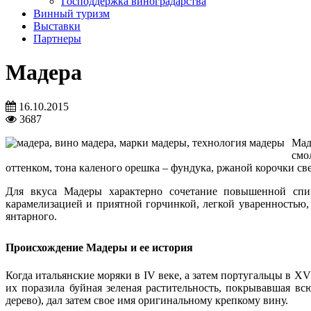
Господдержка виноградарства
Винный туризм
Выставки
Партнеры
Мадера
16.10.2015
3687
Мад
смо
оттенком, тона каленого орешка – фундука, ржаной корочки св
Для вкуса Мадеры характерно сочетание повышенной спир
карамелизацией и приятной горчинкой, легкой уваренностью,
янтарного.
Происхождение Мадеры и ее история
Когда итальянские моряки в IV веке, а затем португальцы в X
их поразила буйная зеленая растительность, покрывавшая вс
дерево), дал затем свое имя оригинальному крепкому вину.