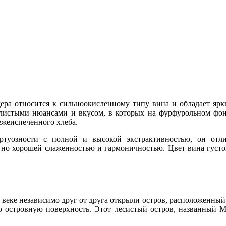
ера относится к сильноокисленному типу вина и обладает я
листыми нюансами и вкусом, в которых на фурфурольном фон
ежеиспеченного хлеба.
туозности с полной и высокой экстрактивностью, он отлич
 но хорошей слаженностью и гармоничностью. Цвет вина густой
V веке независимо друг от друга открыли остров, расположенный
ю островную поверхность. Этот лесистый остров, названный Ма