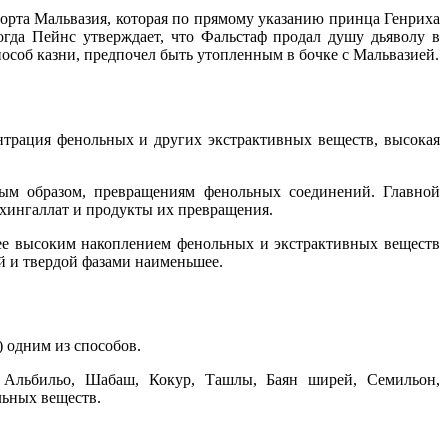
сорта Мальвазия, которая по прямому указанию принца Генриха
гда Пейнс утверждает, что Фальстаф продал душу дьяволу в
особ казни, предпочел быть утопленным в бочке с Мальвазией.
трация фенольных и других экстрактивных веществ, высокая
вным образом, превращениям фенольных соединений. Главной
ехингаллат и продукты их превращения.
лее высоким накоплением фенольных и экстрактивных веществ
ой и твердой фазами наименьшее.
) одним из способов.
, Альбильо, Шабаш, Кокур, Ташлы, Баян ширей, Семильон,
льных веществ.