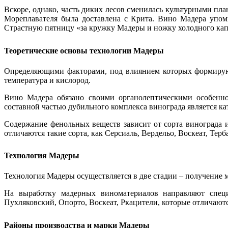
Вскоре, однако, часть диких лесов сменилась культурными пл
Мореплавателя была доставлена с Крита. Вино Мадера упом
Страстную пятницу «за кружку Мадеры и ножку холодного капл
Теоретические основы технологии Мадеры
Определяющими факторами, под влиянием которых формируют
температура и кислород.
Вино Мадера обязано своими органолептическими особеннос
составной частью дубильного комплекса винограда является ка
Содержание фенольных веществ зависит от сорта винограда 
отличаются такие сорта, как Серсиаль, Вердельо, Воскеат, Те
Технология Мадеры
Технология Мадеры осуществляется в две стадии – получение м
На выработку мадерных виноматериалов направляют специ
Пухляковский, Опорто, Воскеат, Ркацители, которые отличаю
Районы производства и марки Мадеры