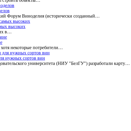
ь строить объекты…
делов
ский Форум Виноделия (исторически созданный…
амых высоких
ких в…
не
, хотя некоторые потребители…
для нужных сортов вин
довательского университета (НИУ "БелГУ") разработали карту…