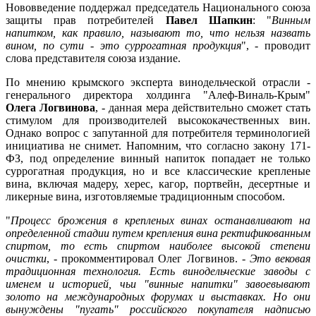
Нововведение поддержал председатель Национального союза
защиты прав потребителей
Павел Шапкин
: "
Винным
напитком, как правило, называют то, что нельзя назвать
вином, по сути - это суррогатная продукция
", - проводит
слова представителя союза издание.
По мнению крымского эксперта винодельческой отрасли -
генерального директора холдинга "Алеф-Виналь-Крым"
Олега Логвинова
, - данная мера действительно сможет стать
стимулом для производителей высококачественных вин.
Однако вопрос с запутанной для потребителя терминологией
инициатива не снимет. Напомним, что согласно закону 171-
ФЗ, под определение винный напиток попадает не только
суррогатная продукция, но и все классические крепленые
вина, включая мадеру, херес, кагор, портвейн, десертные и
ликерные вина, изготовляемые традиционным способом.
"
Процесс брожения в крепленых винах останавливают на
определенной стадии путем крепления вина ректификованным
спиртом, то есть спиртом наиболее высокой степени
очистки
, - прокомментировал Олег Логвинов. -
Это вековая
традиционная технология. Есть винодельческие заводы с
именем и историей, чьи "винные напитки" завоевывают
золото на международных форумах и выставках. Но они
вынуждены "пугать" российского покупателя надписью