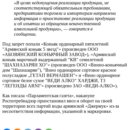
«В целях недопущения реализации продукции, не
соответствующей обязательным требованиям,
предприятиям торговли и импортерам направлена
информация о приостановке реализации продукции
и об изъятии из обращения некачественной
алкогольной продукции», — говорится в
сообщении.
Под запрет попали «Коньяк ординарный пятилетний
"Армянский коньяк 5 звезд"» (произведен ООО
«АБОВЯНСКИЙ КОНЬЯЧНЫЙ ЗАВОД»), «Армянский
коньяк марочный выдержанный "КВ" семилетний
"ШАХНАЗАРЯН ХО"» (произведен ООО «Винно-коньячный
дом "Шахназарян"), "Вино ординарное сортовое красное
полусладкое „ГЕТАП ВЕРНАШЕН"» и «Вино ординарное
сортовое белое сухое "ВЕДИ АЛКО" ХАРДЖИ, Т3
"ЛЕГЕНДЫ ARNI"» (произведено ЗАО «ВЕДИ-АЛКО»).
Как писала «Парламентская газета», накануне
Роспотребнадзор приостановил ввоз и оборот на своей
территории всех партий воды армянской «Джермук» из-за
несоответствия информации, указанной в маркировке.