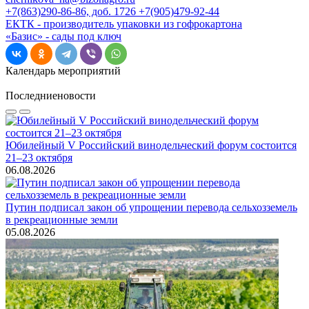
+7(863)290-86-86, доб. 1726 +7(905)479-92-44
ЕКТК - производитель упаковки из гофрокартона
«Базис» - сады под ключ
Календарь мероприятий
Последние
новости
Юбилейный V Российский винодельческий форум состоится
21–23 октября
06.08.2026
Путин подписал закон об упрощении перевода сельхозземель
в рекреационные земли
05.08.2026