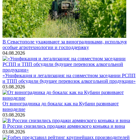
В Севастополе ухаживают за виноградниками, используя
особые агротехнологии и господдержку
04.08.2026
«Унификация и легализация: на совместном заседании РСПП
и ТПП обсудили будущее перевозок алкогольной продукции»
03.08.2026
От виноградника до бокала: как на Кубани развивают
виноделие
03.08.2026
В России снизились продажи армянского коньяка и вина
03.08.2026