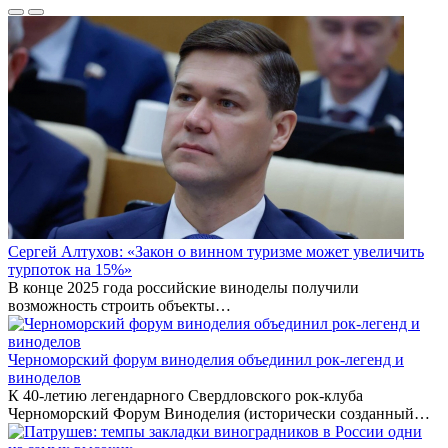
Сергей Алтухов: «Закон о винном туризме может увеличить
турпоток на 15%»
В конце 2025 года российские виноделы получили
возможность строить объекты…
Черноморский форум виноделия объединил рок-легенд и
виноделов
К 40-летию легендарного Свердловского рок-клуба
Черноморский Форум Виноделия (исторически созданный…