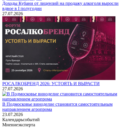
Доходы Кубани от лицензий на продажу алкоголя выросли
вдвое в I полугодии
27.07.2026
РОСАЛКОБРЕНД 2026: УСТОЯТЬ И ВЫРАСТИ
27.07.2026
В Подмосковье виноделие становится самостоятельным
направлением агропрома
23.07.2026
Календарь
событий
Мнение
эксперта