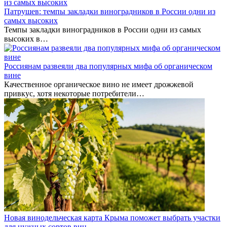
Патрушев: темпы закладки виноградников в России одни из
самых высоких
Темпы закладки виноградников в России одни из самых
высоких в…
Россиянам развеяли два популярных мифа об органическом
вине
Качественное органическое вино не имеет дрожжевой
привкус, хотя некоторые потребители…
Новая винодельческая карта Крыма поможет выбрать участки
для нужных сортов вин