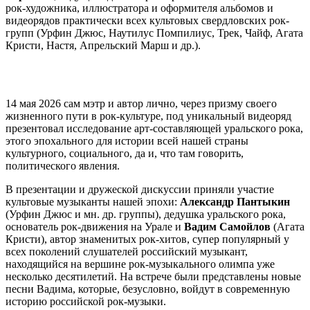
рок-художника, иллюстратора и оформителя альбомов и
видеорядов практически всех культовых свердловских рок-
групп (Урфин Джюс, Наутилус Помпилиус, Трек, Чайф, Агата
Кристи, Настя, Апрельский Марш и др.).
14 мая 2026 сам мэтр и автор лично, через призму своего
жизненного пути в рок-культуре, под уникальный видеоряд
презентовал исследование арт-составляющей уральского рока,
этого эпохального для истории всей нашей страны
культурного, социального, да и, что там говорить,
политического явления.
В презентации и дружеской дискуссии приняли участие
культовые музыканты нашей эпохи:
Александр Пантыкин
(Урфин Джюс и мн. др. группы), дедушка уральского рока,
основатель рок-движения на Урале и
Вадим Самойлов
(Агата
Кристи), автор знаменитых рок-хитов, супер популярный у
всех поколений слушателей российский музыкант,
находящийся на вершине рок-музыкального олимпа уже
несколько десятилетий. На встрече были представлены новые
песни Вадима, которые, безусловно, войдут в современную
историю российской рок-музыки.