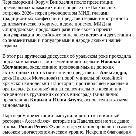
Черноморский Форум Виноделия после презентации
премиальных крымских вин в апреле на «Пасхальных
встречах 2026» перед руководством МИД, главами
традиционных конфессий и представителями иностранного
дипломатического корпуса в доме приемов МИД на
Спиридоновке, продолжает развитие своего проекта
популяризации российского вина через встречи и дегустации
со знаменитыми и популярными в народе людьми нашей
страны.
В этот раз дружеская дискуссия об уральском роке проходила
под аккомпанемент вин семейной винодельни
Николая
Молчанова
, эксклюзивно производимых из донских
автохтонных сортов (вина лично представила
Александра
,
дочь Николая Молчанова) и новой уникальной семейной
крымской винодельни Плиогория, производящей красные и
оранжевые (янтарные) вина исключительно в квеври и в
основном из грузинских сортов винограда (вина лично
представили
Кирилл
и
Юлия Зазуля
, основатели и хозяева
винодельни).
Партнером презентации выступили винотека и винный
ресторан «Ассамбляж», которые на Павелецкой не так давно
открыл
Роман Репей
. Фуршет и дегустация прошли на самом
высоком эногастрономическом уровне. Искренне благодарим