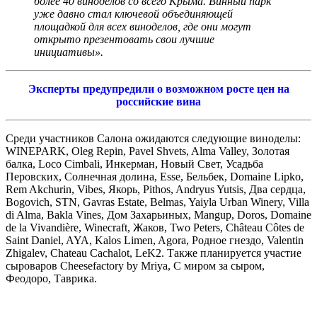
более 40 виноделов со всего Крыма. Винный парк
уже давно стал ключевой объединяющей
площадкой для всех виноделов, где они могут
открыто презентовать свои лучшие
инициативы».
Эксперты предупредили о возможном росте цен на
российские вина
Среди участников Салона ожидаются следующие виноделы:
WINEPARK, Oleg Repin, Pavel Shvets, Alma Valley, Золотая
балка, Loco Cimbali, Инкерман, Новый Свет, Усадьба
Перовских, Солнечная долина, Esse, Бельбек, Domaine Lipko,
Rem Akchurin, Vibes, Якорь, Pithos, Andryus Yutsis, Два сердца,
Bogovich, STN, Gavras Estate, Belmas, Yaiyla Urban Winery, Villa
di Alma, Bakla Vines, Дом Захарьиных, Mangup, Doros, Domaine
de la Vivandière, Winecraft, Жаков, Two Peters, Château Côtes de
Saint Daniel, AYA, Kalos Limen, Agora, Родное гнездо, Valentin
Zhigalev, Chateau Cachalot, LeK2. Также планируется участие
сыроваров Cheesefactory by Mriya, С миром за сыром,
Феодоро, Таврика.