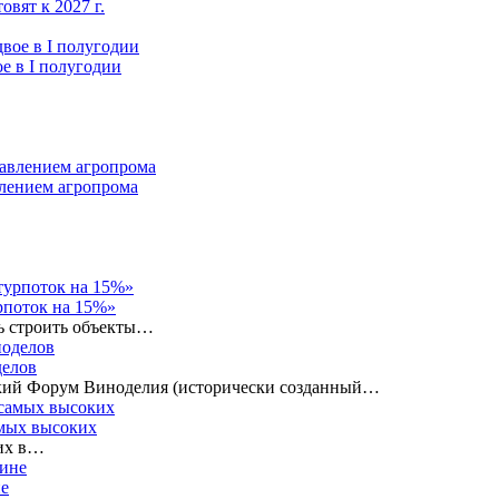
вят к 2027 г.
е в I полугодии
влением агропрома
рпоток на 15%»
ь строить объекты…
делов
ский Форум Виноделия (исторически созданный…
амых высоких
ких в…
не