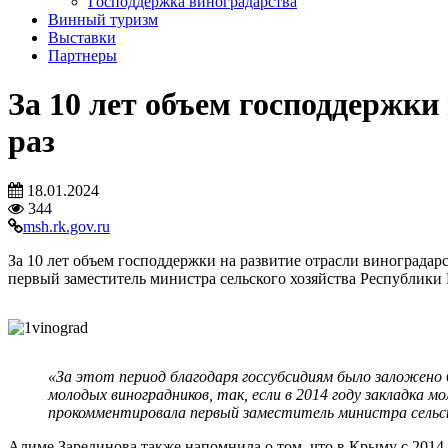
Господдержка виноградарства
Винный туризм
Выставки
Партнеры
За 10 лет объем господдержки
раз
18.01.2024
344
msh.rk.gov.ru
За 10 лет объем господдержки на развитие отрасли виноградарс
первый заместитель министра сельского хозяйства Республик
«За этот период благодаря госсубсидиям было заложено 
молодых виноградников, так, если в 2014 году закладка 
прокомментировала первый заместитель министра сельск
Алиме Зарединова также напомнила о том, что в Крыму с 2014 