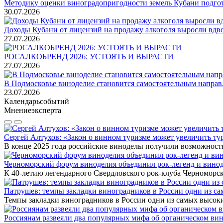
Методику оценки виноградопригодности земель Кубани подгото
30.07.2026
Доходы Кубани от лицензий на продажу алкоголя выросли вдво
27.07.2026
РОСАЛКОБРЕНД 2026: УСТОЯТЬ И ВЫРАСТИ
27.07.2026
В Подмосковье виноделие становится самостоятельным напра
23.07.2026
Календарь
событий
Мнение
эксперта
Сергей Алтухов: «Закон о винном туризме может увеличить ту
В конце 2025 года российские виноделы получили возможност
Черноморский форум виноделия объединил рок-легенд и вино
К 40-летию легендарного Свердловского рок-клуба Черномор
Патрушев: темпы закладки виноградников в России одни из с
Темпы закладки виноградников в России одни из самых высо
Россиянам развеяли два популярных мифа об органическом ви