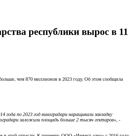
арства республики вырос в 11
 больше, чем 870 миллионов в 2023 году. Об этом сообщила
4 года по 2023 год виноградари наращивали закладку
иноградари заложили площадь больше 2 тысяч гектаров», -
 в этой отрасли. К примеру, ООО «Инвест-алко» с 2016 года