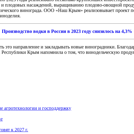
дов и плодовых насаждений, выращиванию плодово-овощной прод
хнического винограда. ООО «Наш Крым» реализовывает проект 
виноделия.
Производство водки в России в 2023 году снизилось на 4,3%
ать это направление и закладывать новые виноградники. Благод
ва Республики Крым напомнила о том, что винодельческую проду
ые агротехнологии и господдержку
ие
вят к 2027 г.