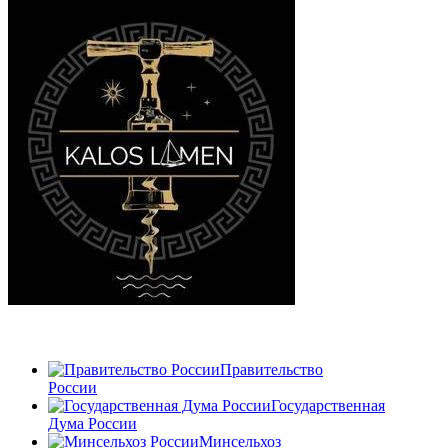
Правительство
России
Государственная
Дума России
Минсельхоз