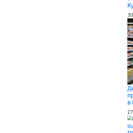
К
30
Д
п
в
27