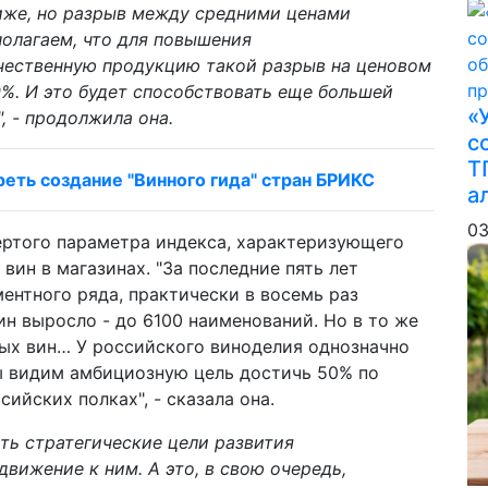
иже, но разрыв между средними ценами
полагаем, что для повышения
ечественную продукцию такой разрыв на ценовом
%. И это будет способствовать еще большей
«
, - продолжила она.
с
Т
ть создание "Винного гида" стран БРИКС
а
03
ертого параметра индекса, характеризующего
ин в магазинах. "За последние пять лет
нтного ряда, практически в восемь раз
н выросло - до 6100 наименований. Но в то же
ных вин… У российского виноделия однозначно
ы видим амбициозную цель достичь 50% по
ийских полках", - сказала она.
ть стратегические цели развития
вижение к ним. А это, в свою очередь,