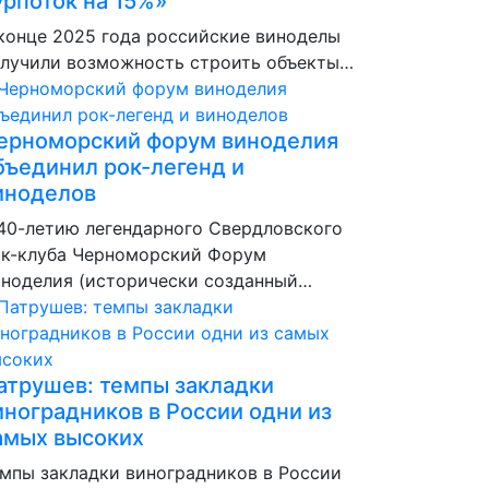
урпоток на 15%»
конце 2025 года российские виноделы
лучили возможность строить объекты…
ерноморский форум виноделия
бъединил рок-легенд и
иноделов
40-летию легендарного Свердловского
к-клуба Черноморский Форум
ноделия (исторически созданный…
атрушев: темпы закладки
иноградников в России одни из
амых высоких
мпы закладки виноградников в России