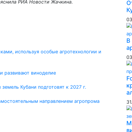
ояснила РИА Новости Жачкина.
О
К
03
В
а
ками, используя особые агротехнологии и
03
ни развивают виноделие
F
к
земель Кубани подготовят к 2027 г.
а
амостоятельным направлением агропрома
31
М
в