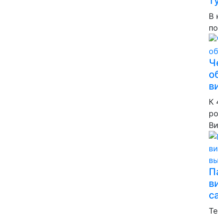
т
В 
по
Ч
о
в
К 
ро
Ви
П
в
с
Те