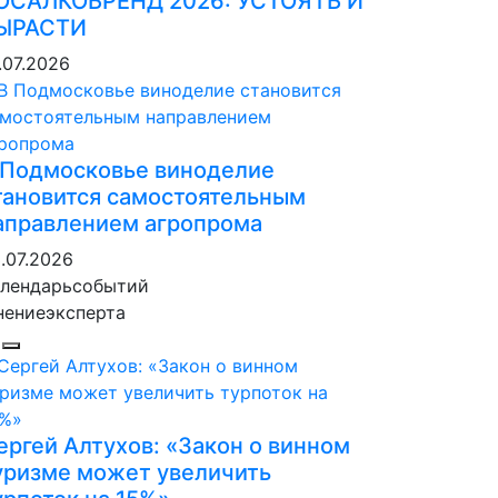
ОСАЛКОБРЕНД 2026: УСТОЯТЬ И
ЫРАСТИ
.07.2026
 Подмосковье виноделие
тановится самостоятельным
аправлением агропрома
.07.2026
лендарь
событий
нение
эксперта
ергей Алтухов: «Закон о винном
уризме может увеличить