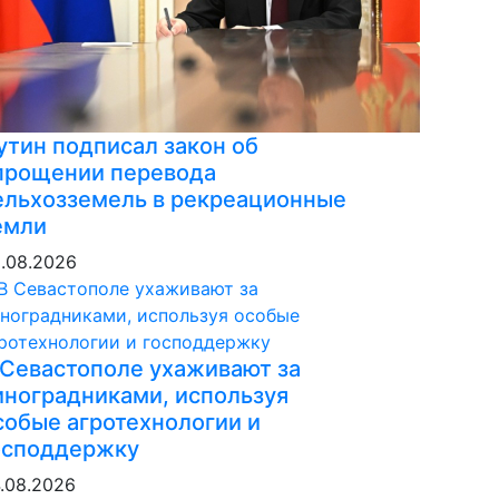
утин подписал закон об
прощении перевода
ельхозземель в рекреационные
емли
.08.2026
 Севастополе ухаживают за
иноградниками, используя
собые агротехнологии и
осподдержку
.08.2026