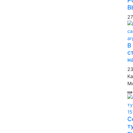
Р
В
27
В
с
н
23
Ка
М
С
т