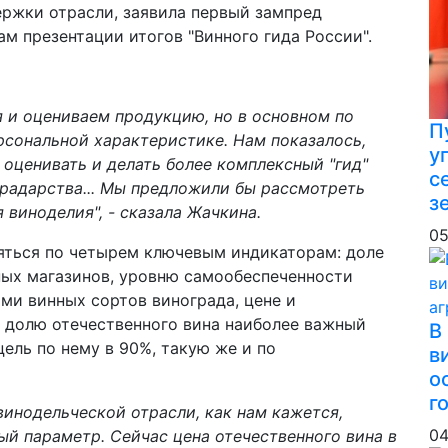
ржки отрасли, заявила первый зампред
ам презентации итогов "Винного гида России".
 и оцениваем продукцию, но в основном по
П
ерсональной характеристике. Нам показалось,
у
 оценивать и делать более комплексный "гид"
с
градарства... Мы предложили бы рассмотреть
з
виноделия", - сказала Жачкина.
05
ляться по четырем ключевым индикаторам: доле
ных магазинов, уровню самообеспеченности
ми винных сортов винограда, цене и
 долю отечественного вина наиболее важный
В
ель по нему в 90%, такую же и по
в
о
г
инодельческой отрасли, как нам кажется,
04
ый параметр. Сейчас цена отечественного вина в