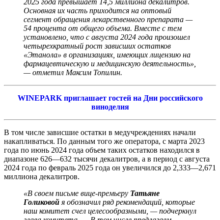
2025 года превышает 14,5 миллиона декалитров.
Основная их часть приходится на оптовый
сегмент обращения лекарственного препарата —
54 процента от общего объема. Вместе с тем
установлено, что с августа 2024 года произошел
четырехкратный рост зависших остатков
«Этанола» в организациях, имеющих лицензию на
фармацевтическую и медицинскую деятельность»,
— отметил Максим Топилин.
WINEPARK приглашает гостей на Дни российского
виноделия
В том числе зависшие остатки в медучреждениях начали
накапливаться. По данным того же оператора, с марта 2023
года по июнь 2024 года объем таких остатков находился в
диапазоне 626—632 тысячи декалитров, а в период с августа
2024 года по февраль 2025 года он увеличился до 2,333—2,671
миллиона декалитров.
«В своем письме вице-премьеру
Татьяне
Голиковой
я обозначил ряд рекомендаций, которые
наш комитет счел целесообразными, — подчеркнул
глава комитета. — В том числе предлагаем