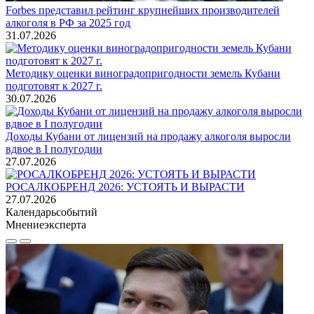
Forbes представил рейтинг крупнейших производителей
алкоголя в РФ за 2025 год
31.07.2026
Методику оценки виноградопригодности земель Кубани
подготовят к 2027 г.
30.07.2026
Доходы Кубани от лицензий на продажу алкоголя выросли
вдвое в I полугодии
27.07.2026
РОСАЛКОБРЕНД 2026: УСТОЯТЬ И ВЫРАСТИ
27.07.2026
Календарь
событий
Мнение
эксперта