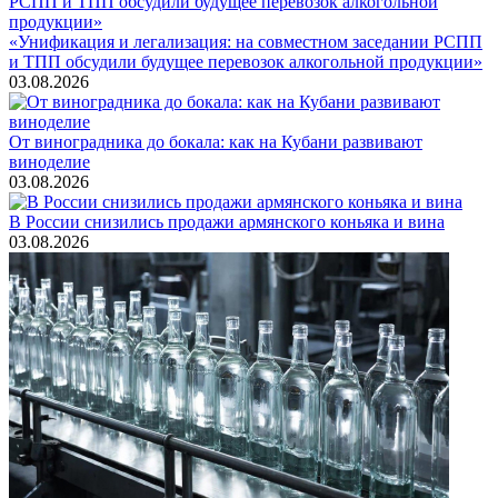
«Унификация и легализация: на совместном заседании РСПП
и ТПП обсудили будущее перевозок алкогольной продукции»
03.08.2026
От виноградника до бокала: как на Кубани развивают
виноделие
03.08.2026
В России снизились продажи армянского коньяка и вина
03.08.2026