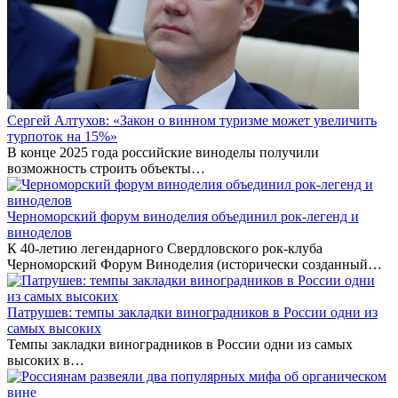
Сергей Алтухов: «Закон о винном туризме может увеличить
турпоток на 15%»
В конце 2025 года российские виноделы получили
возможность строить объекты…
Черноморский форум виноделия объединил рок-легенд и
виноделов
К 40-летию легендарного Свердловского рок-клуба
Черноморский Форум Виноделия (исторически созданный…
Патрушев: темпы закладки виноградников в России одни из
самых высоких
Темпы закладки виноградников в России одни из самых
высоких в…