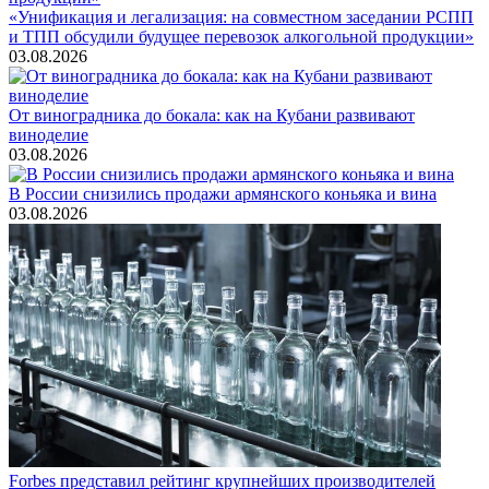
«Унификация и легализация: на совместном заседании РСПП
и ТПП обсудили будущее перевозок алкогольной продукции»
03.08.2026
От виноградника до бокала: как на Кубани развивают
виноделие
03.08.2026
В России снизились продажи армянского коньяка и вина
03.08.2026
Forbes представил рейтинг крупнейших производителей