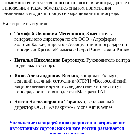
возможностей искусственного интеллекта в виноградарстве и
виноделии, а также обменялись опытом применения
различных методик в процессе выращивания винограда.
На встрече выступили:
Тимофей Иванович Месеняшин
, Заместитель
генерального директора по с/х ООО «Агрофирма
Золотая Балка», директор Ассоциации виноградарей и
виноделов Крыма «Крымское Бюро Винограда и Вина»
Наталья Николаевна Бартошук
, Руководитель центра
поддержки экспорта
Яков Александрович Волков
, кандидат с/х наук,
ведущий научный сотрудник ФГБУН «Всероссийский
национальный научно-исследовательский институт
виноградарства и виноделия «Магарач» РАН
Антон Александрович Тарануха
, генеральный
директор ООО «Авиакрым» / Mons Albus Wines
Увеличение площадей виноградников и возрождение
автохтонных сортов: как на юге России развивается
виноградарство