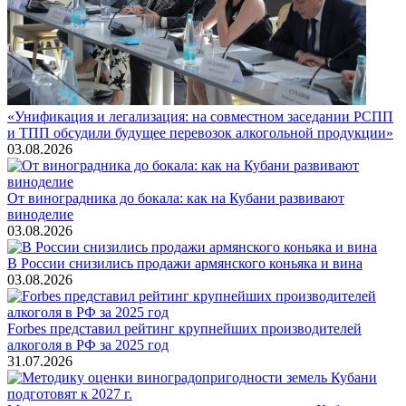
«Унификация и легализация: на совместном заседании РСПП
и ТПП обсудили будущее перевозок алкогольной продукции»
03.08.2026
От виноградника до бокала: как на Кубани развивают
виноделие
03.08.2026
В России снизились продажи армянского коньяка и вина
03.08.2026
Forbes представил рейтинг крупнейших производителей
алкоголя в РФ за 2025 год
31.07.2026