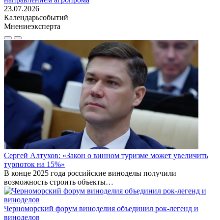
23.07.2026
Календарь
событий
Мнение
эксперта
Сергей Алтухов: «Закон о винном туризме может увеличить
турпоток на 15%»
В конце 2025 года российские виноделы получили
возможность строить объекты…
Черноморский форум виноделия объединил рок-легенд и
виноделов