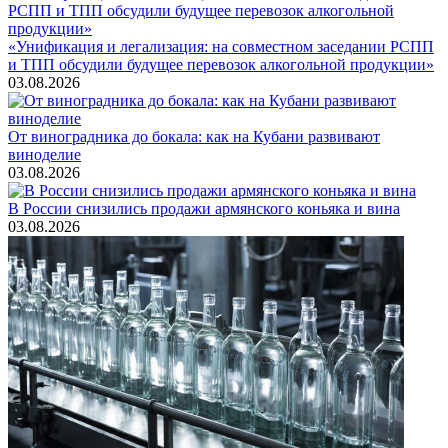
«Унификация и легализация: на совместном заседании РСПП
и ТПП обсудили будущее перевозок алкогольной продукции»
03.08.2026
От виноградника до бокала: как на Кубани развивают
виноделие
03.08.2026
В России снизились продажи армянского коньяка и вина
03.08.2026