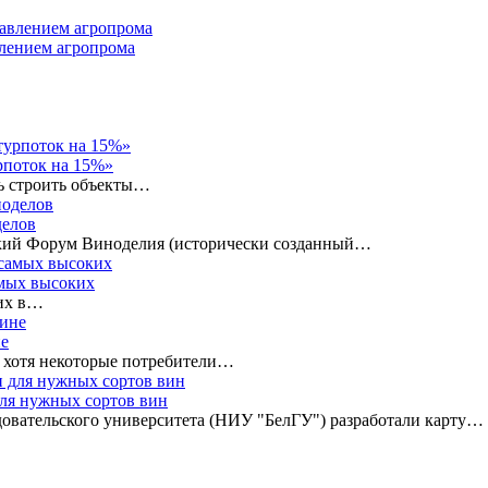
влением агропрома
рпоток на 15%»
ь строить объекты…
делов
ский Форум Виноделия (исторически созданный…
амых высоких
ких в…
не
, хотя некоторые потребители…
для нужных сортов вин
довательского университета (НИУ "БелГУ") разработали карту…