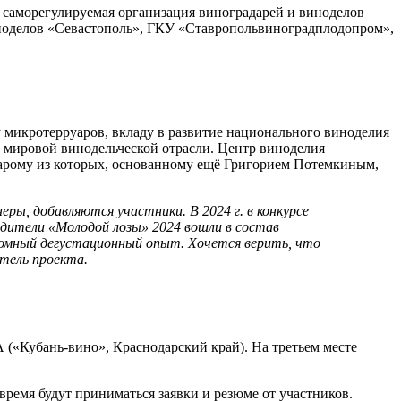
саморегулируемая организация виноградарей и виноделов
ноделов «Севастополь», ГКУ «Ставропольвиноградплодопром»,
у микротерруаров, вкладу в развитие национального виноделия
 в мировой винодельческой отрасли. Центр виноделия
старому из которых, основанному ещё Григорием Потемкиным,
ры, добавляются участники. В 2024 г. в конкурсе
едители «Молодой лозы» 2024 вошли в состав
громный дегустационный опыт. Хочется верить, что
итель проекта.
(«Кубань-вино», Краснодарский край). На третьем месте
о время будут приниматься заявки и резюме от участников.