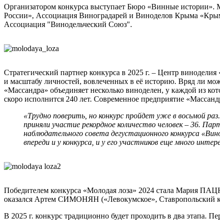
Организатором конкурса выступает Бюро «Винные истории». М
России», Ассоциация Виноградарей и Виноделов Крыма «Крым
Ассоциация "Винодельческий Союз".
Стратегический партнер конкурса в 2025 г. – Центр виноделия
и масштабу личностей, вовлеченных в её историю. Вряд ли мож
«Массандра» объединяет несколько виноделен, у каждой из ко
скоро исполнится 240 лет. Современное предприятие «Массанд
«Трудно поверить, но конкурс пройдет уже в восьмой ра
приняли участие рекордное количество человек – 36. Па
наблюдательного совета дегустационного конкурса «Вин
впереди и у конкурса, и у его участников еще много инт
Победителем конкурса «Молодая лоза» 2024 стала Мария ПАЦЮ
оказался Артем СИМОНЯН («Левокумское», Ставропольский к
В 2025 г. конкурс традиционно будет проходить в два этапа. Пе