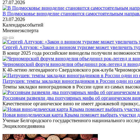
27.07.2026
В Подмосковье виноделие становится самостоятельным напра
23.07.2026
Календарь
событий
Мнение
эксперта
Сергей Алтухов: «Закон о винном туризме может увеличить ту
В конце 2025 года российские виноделы получили возможност
Черноморский форум виноделия объединил рок-легенд и вино
К 40-летию легендарного Свердловского рок-клуба Черномор
Патрушев: темпы закладки виноградников в России одни из с
Темпы закладки виноградников в России одни из самых высо
Россиянам развеяли два популярных мифа об органическом ви
Качественное органическое вино не имеет дрожжевой привкус
Новая винодельческая карта Крыма поможет выбрать участки 
Ученые Белгородского государственного национального иссле
Энциклопедия
вина