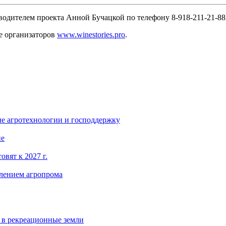
водителем проекта Анной Бучацкой по телефону 8-918-211-21-88,
е организаторов
www.winestories.pro
.
ые агротехнологии и господдержку
ие
вят к 2027 г.
влением агропрома