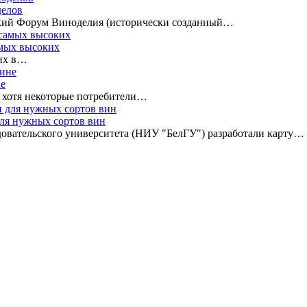
делов
ский Форум Виноделия (исторически созданный…
амых высоких
ких в…
не
, хотя некоторые потребители…
для нужных сортов вин
довательского университета (НИУ "БелГУ") разработали карту…