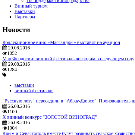
Господдержка виноградарства
Винный туризм
Выставки
Партнеры
Новости
Коллекционное вино «Массандры» выставят на аукцион
29.08.2016
1052
Мэр Феодосии: винный фестиваль возродим в следующем году
29.08.2016
1284
выставки
винный фестиваль
"Русскую лозу" пересадили в "Абрау-Дюрсо". Производитель 
26.08.2016
1100
Х винный конкурс "ЗОЛОТОЙ ВИНОГРАД"
26.08.2016
1004
Крым и Севастополь вместе будут развивать сельское хозяйств