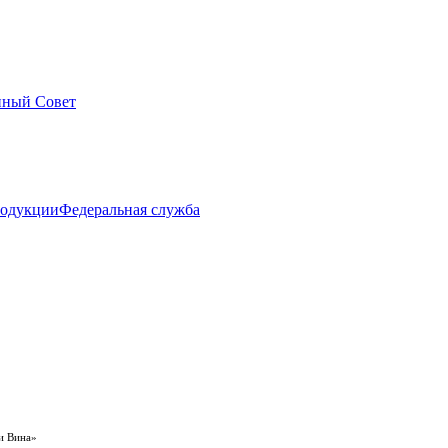
нный Совет
Федеральная служба
и Вина»