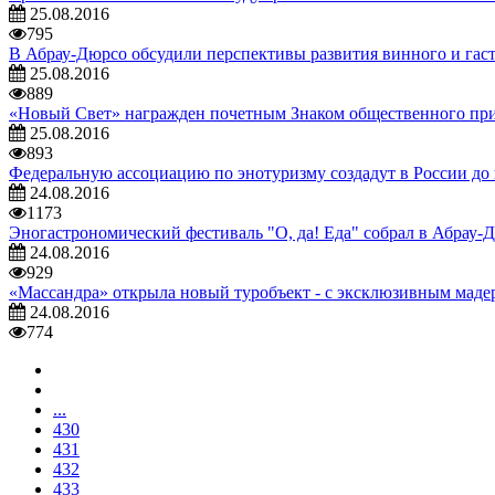
25.08.2016
795
В Абрау-Дюрсо обсудили перспективы развития винного и гас
25.08.2016
889
«Новый Свет» награжден почетным Знаком общественного приз
25.08.2016
893
Федеральную ассоциацию по энотуризму создадут в России до 
24.08.2016
1173
Эногастрономический фестиваль "О, да! Еда" собрал в Абрау-Д
24.08.2016
929
«Массандра» открыла новый туробъект - с эксклюзивным мад
24.08.2016
774
...
430
431
432
433