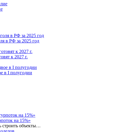
ие
я в РФ за 2025 год
вят к 2027 г.
е в I полугодии
рпоток на 15%»
ь строить объекты…