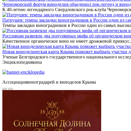
Черноморский форум виноделия объединил рок-легенд и вино
К 40-летию легендарного Свердловского рок-клуба Черномор
Патрушев: темпы закладки виноградников в России одни из с
Темпы закладки виноградников в России одни из самых высо
Россиянам развеяли два популярных мифа об органическом ви
Качественное органическое вино не имеет дрожжевой привкус
Новая винодельческая карта Крыма поможет выбрать участки 
Ученые Белгородского государственного национального иссле
Энциклопедия
вина
Ассоциация
виноградарей и виноделов Крыма