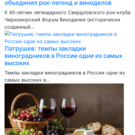
объединил рок-легенд и виноделов
К 40-летию легендарного Свердловского рок-клуба
Черноморский Форум Виноделия (исторически
созданный…
Патрушев: темпы закладки
виноградников в России одни из самых
высоких
Темпы закладки виноградников в России одни из
самых высоких в…