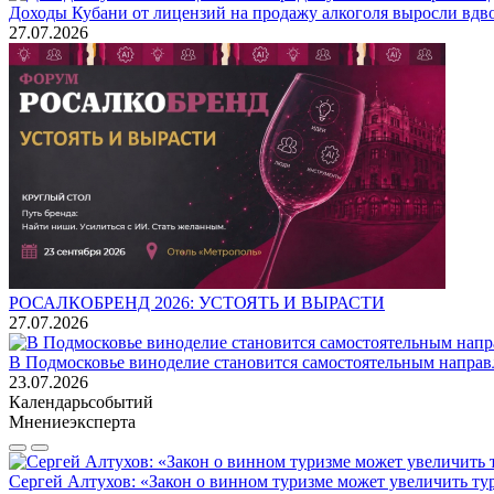
Доходы Кубани от лицензий на продажу алкоголя выросли вдво
27.07.2026
РОСАЛКОБРЕНД 2026: УСТОЯТЬ И ВЫРАСТИ
27.07.2026
В Подмосковье виноделие становится самостоятельным напра
23.07.2026
Календарь
событий
Мнение
эксперта
Сергей Алтухов: «Закон о винном туризме может увеличить ту