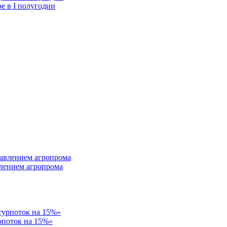
е в I полугодии
влением агропрома
рпоток на 15%»