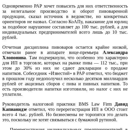
Одновременно РАР хочет повысить для них ответственность
за нелегальное производство и оборот пивоваренной
продукции, сказал источник в ведомстве, но конкретных
ориентиров не назвал. Согласно КоАПу, наказание для юрлиц
за подобное нарушение составляет до 100 тыс. рублей, а для
индивидуальных предпринимателей всего лишь до 10 тыс.
рублей.
Отчетная дисциплина пивоваров остается крайне низкой,
отмечали ранее в аппарате вице-премьера
Александра
Хлопонина
. Там подчеркнули, что особенно это характерно
для ИП в торговле, которых на рынке пива — 112 тыс., при
этом до 30% из них не сдают декларации о продаже
напитков. Собеседник «Известий» в РАР отметил, что бюджет
в прошлом году недополучил несколько десятков миллиардов
рублей от акцизных сборов с пива и пивных напитков. То
есть производители напитки изготовили, но налог с них не
уплатили.
Руководитель налоговой практики BMS Law Firm
Давид
Капианидзе
отметил, что перерегистрация ИП в ООО стоит
всего 4 тыс. рублей. Но бизнесмены не торопятся это делать
это, поскольку не хотят связываться с бумажной рутиной.
— Перерегистрация индивидуальных предпринимателей в