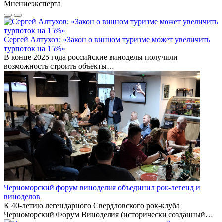
Мнение
эксперта
Сергей Алтухов: «Закон о винном туризме может увеличить
турпоток на 15%»
В конце 2025 года российские виноделы получили
возможность строить объекты…
Черноморский форум виноделия объединил рок-легенд и
виноделов
К 40-летию легендарного Свердловского рок-клуба
Черноморский Форум Виноделия (исторически созданный…