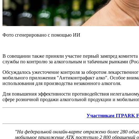
Фото сгенерировано с помощью ИИ
В совещании также приняли участие первый зампред комитет
службы по контролю за алкогольным и табачным рынками (Роса
Обсуждалось ужесточение контроля за оборотом лекарственног
мобильного приложения "Антиконтрафакт алко". Особое вним
использования для производства незаконного алкоголя.
Для повышения эффективности противодействия нелегальному
сфере розничной продажи алкогольной продукции и мобильног
Участникам ITPARK FE
"На федеральной онлайн-карте отражено более 280 объек
мобильное приложение АТК поступило 2 800 обращений о