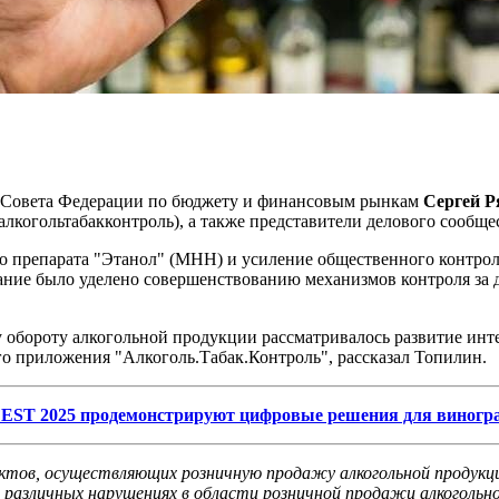
а Совета Федерации по бюджету и финансовым рынкам
Сергей Р
лкогольтабакконтроль), а также представители делового сообще
о препарата "Этанол" (МНН) и усиление общественного контрол
ание было уделено совершенствованию механизмов контроля за
 обороту алкогольной продукции рассматривалось развитие ин
о приложения "Алкоголь.Табак.Контроль", рассказал Топилин.
ST 2025 продемонстрируют цифровые решения для виногра
тов, осуществляющих розничную продажу алкогольной продукции
 различных нарушениях в области розничной продажи алкогольн