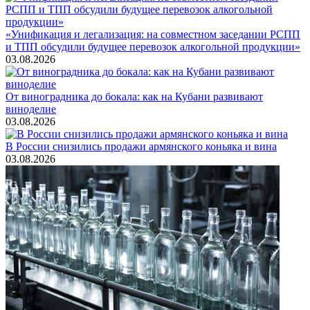
«Унификация и легализация: на совместном заседании РСПП
и ТПП обсудили будущее перевозок алкогольной продукции»
03.08.2026
От виноградника до бокала: как на Кубани развивают
виноделие
03.08.2026
В России снизились продажи армянского коньяка и вина
03.08.2026