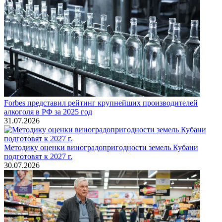
Forbes представил рейтинг крупнейших производителей
алкоголя в РФ за 2025 год
31.07.2026
Методику оценки виноградопригодности земель Кубани
подготовят к 2027 г.
30.07.2026