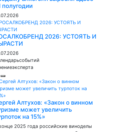
 I полугодии
.07.2026
ОСАЛКОБРЕНД 2026: УСТОЯТЬ И
ЫРАСТИ
.07.2026
лендарь
событий
нение
эксперта
ергей Алтухов: «Закон о винном
уризме может увеличить
урпоток на 15%»
конце 2025 года российские виноделы