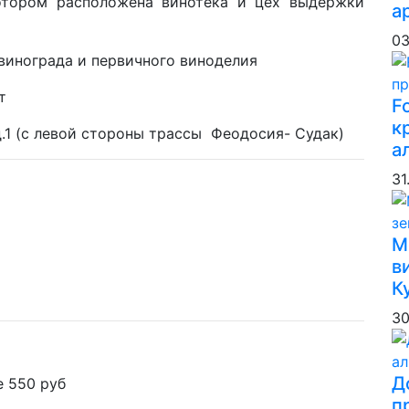
отором расположена винотека и цех выдержки
а
03
винограда и первичного виноделия
т
F
к
 д.1 (с левой стороны трассы Феодосия- Судак)
а
31
М
в
К
30
Д
е 550 руб
п