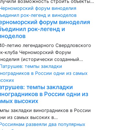
лучили возможность строить объекты…
ерноморский форум виноделия
бъединил рок-легенд и
иноделов
40-летию легендарного Свердловского
к-клуба Черноморский Форум
ноделия (исторически созданный…
атрушев: темпы закладки
иноградников в России одни из
амых высоких
мпы закладки виноградников в России
ни из самых высоких в…