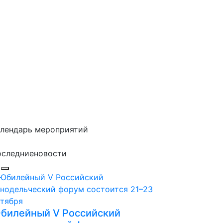
лендарь мероприятий
оследние
новости
билейный V Российский