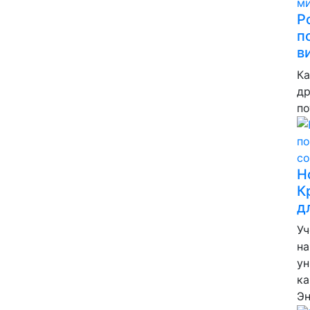
Р
п
в
Ка
др
по
Н
К
д
Уч
на
ун
ка
Э