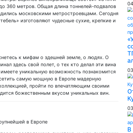
04
0 до 360 метров. Общая длина тоннелей-подвалов
водились московскими метростроевцами. Сегодня
ебель» изготовляют чудесные сухие, крепкие и
«
с
Т
снетесь к мифам о здешней земле, о людях. О
а
чинал здесь свой полет, о тех кто делал эти вина
03
Вы имеете уникальную возможность познакомится
осетить самую мощную в Европе мадерную
 коллекцией, пройти по впечатляющим своими
О
дится божественным вкусом уникальных вин.
К
03
рупнейшей в Европе
В