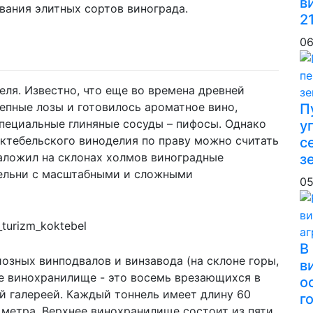
в
вания элитных сортов винограда.
2
06
ля. Известно, что еще во времена древней
епные лозы и готовилось ароматное вино,
П
пециальные глиняные сосуды – пифосы. Однако
у
октебельского виноделия по праву можно считать
с
заложил на склонах холмов виноградные
з
дельни с масштабными и сложными
05
В
озных винподвалов и винзавода (на склоне горы,
в
е винохранилище - это восемь врезающихся в
о
й галереей. Каждый тоннель имеет длину 60
г
,6 метра. Верхнее винохранилище состоит из пяти