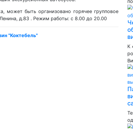
по
ка, может быть организовано горячее групповое
 Ленина, д.83 . Режим работы: с 8.00 до 20.00
Ч
о
ин "Коктебель"
в
К 
ро
Ви
П
в
с
Те
од