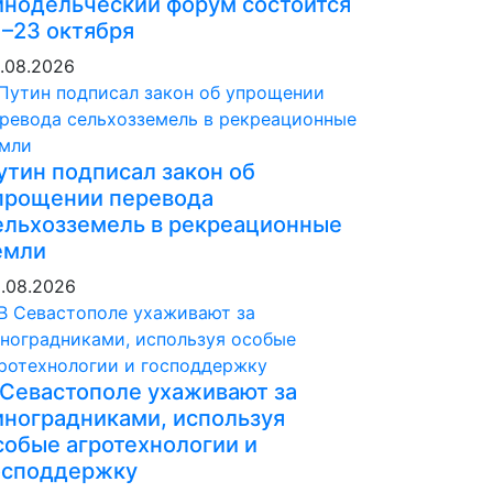
инодельческий форум состоится
1–23 октября
.08.2026
утин подписал закон об
прощении перевода
ельхозземель в рекреационные
емли
.08.2026
 Севастополе ухаживают за
иноградниками, используя
собые агротехнологии и
осподдержку