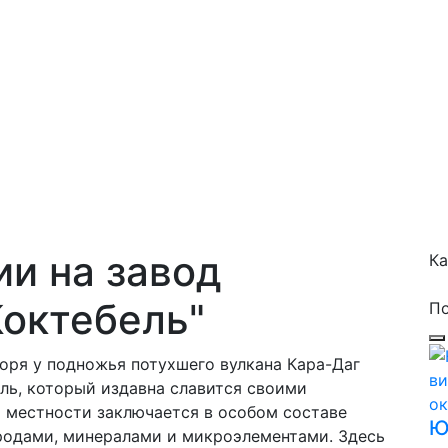
ии на завод
Ка
Коктебель"
П
оря у подножья потухшего вулкана Кара-Даг
ль, который издавна славится своими
 местности заключается в особом составе
Ю
родами, минералами и микроэлементами. Здесь