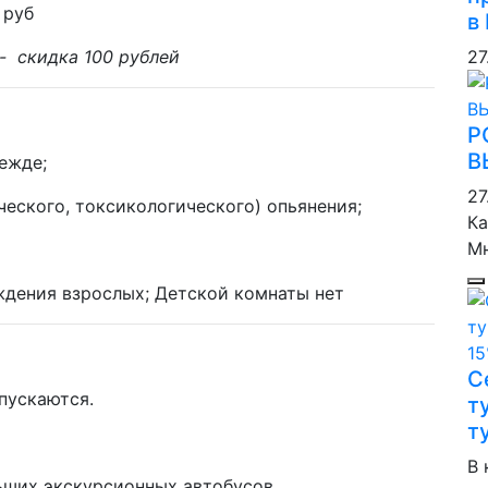
 руб
в
- скидка 100 рублей
27
Р
В
ежде;
27
ческого, токсикологического) опьянения;
Ка
М
ждения взрослых; Детской комнаты нет
С
пускаются.
т
т
В 
льших экскурсионных автобусов.