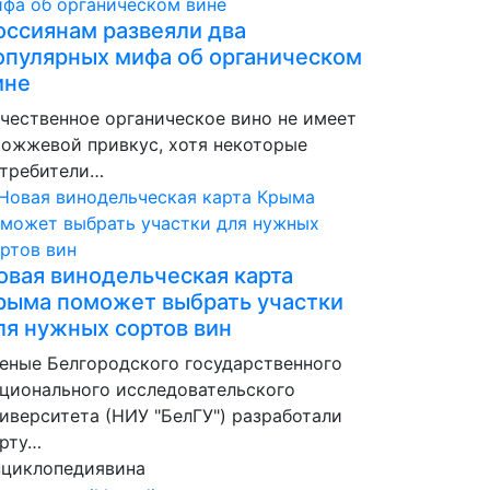
оссиянам развеяли два
опулярных мифа об органическом
ине
чественное органическое вино не имеет
ожжевой привкус, хотя некоторые
требители…
овая винодельческая карта
рыма поможет выбрать участки
ля нужных сортов вин
еные Белгородского государственного
ционального исследовательского
иверситета (НИУ "БелГУ") разработали
рту…
нциклопедия
вина