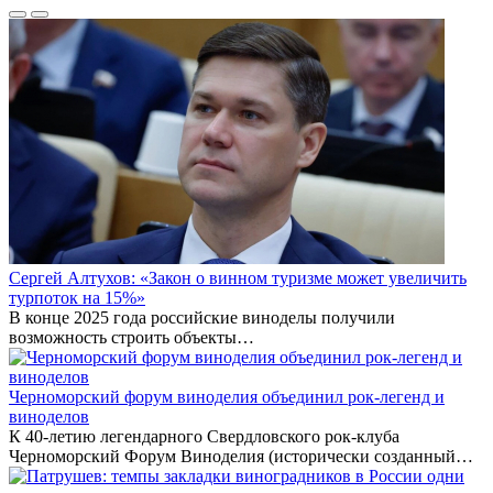
Сергей Алтухов: «Закон о винном туризме может увеличить
турпоток на 15%»
В конце 2025 года российские виноделы получили
возможность строить объекты…
Черноморский форум виноделия объединил рок-легенд и
виноделов
К 40-летию легендарного Свердловского рок-клуба
Черноморский Форум Виноделия (исторически созданный…