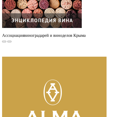
Ассоциация
виноградарей и виноделов Крыма