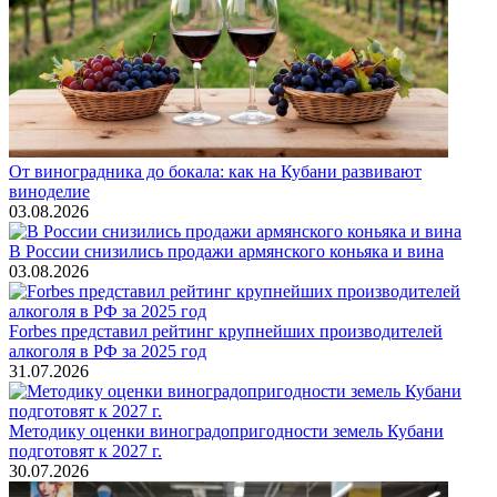
От виноградника до бокала: как на Кубани развивают
виноделие
03.08.2026
В России снизились продажи армянского коньяка и вина
03.08.2026
Forbes представил рейтинг крупнейших производителей
алкоголя в РФ за 2025 год
31.07.2026
Методику оценки виноградопригодности земель Кубани
подготовят к 2027 г.
30.07.2026