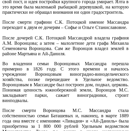
свой пост, и идея постройки крупного города умирает. Ялта в
это время была маленькой рыбацкой деревушкой, на которую
практически не обращал внимания ни один градостроитель.
После смерти графини С.К. Потоцкой имение Массандра
переходит к двум ее дочерям – Софье и Ольге Станиславовне.
После дочерей С.К. Потоцкой Массандрой владела графиня
А.М. Воронцова; а затем – малолетние дети графа Михаила
Семеновича Воронцова. Сам же Воронцов владел землей в
районе Мартьяна и Ай-Даниля.
Во владении семьи Воронцовых Массандра перешла
примерно в 1826 году. С этого времени и началось
учреждение Воронцовым виноградно-винодельческого
хозяйства, позже перешедшее в Удельное ведомство.
Воронцовым в Массандре был построен дом, подвал, церковь.
Понимая ценность южнобережной земли, Воронцов М.С.
закладывает парки, сажает виноградники, строит
винподвалы.
После смерти Воронцова М.С. Массандра стала
собственностью семьи Баташевых и, наконец, в марте 1889
года она вместе с имениями «Ливадия» и «Ай-Даниль» была
приобретена за 1 800 000 рублей Удельным ведомством