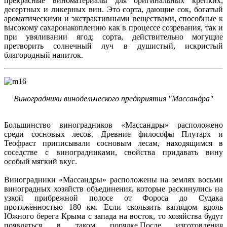
прекрасные виноматериалы для оригинальных крепких,
десертных и ликерных вин. Это сорта, дающие сок, богатый
ароматическими и экстрактивными веществами, способные к
высокому сахаронакоплению как в процессе созревания, так и
при увяливании ягод; сорта, действительно могущие
претворить солнечный луч в душистый, искристый
благородный напиток.
Виноградники винодельческого предприятия "Массандра"
Большинство виноградников «Массандры» расположено
среди сосновых лесов. Древние философы Плутарх и
Теофраст приписывали сосновым лесам, находящимся в
соседстве с виноградниками, свойства придавать вину
особый мягкий вкус.
Виноградники «Массандры» расположены на землях восьми
виноградных хозяйств объединения, которые раскинулись на
узкой прибрежной полосе от Фороса до Судака
протяжённостью 180 км. Если скользить взглядом вдоль
Южного берега Крыма с запада на восток, то хозяйства будут
появляться в таком порядке.После изготовления