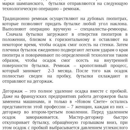
марки шампанского, бутылки отправляются на следующую
технологическую операцию – ремюаж.
Традиционно ремюаж осуществляют на дубовых пюпитрах,
которые позволяют придать бутылке любой угол наклона.
Выполняют операцию вручную – специалисты-ремюоры.
Сначала бутылки загружают в отверстия пюпитров в
положении, близком к горизонтальному и оставляют на
некоторое время, чтобы осадок смог осесть на стенки. Затем
плечики бутылок ежедневно подвергают легким ударам о края
пюпитра и поворачивают по определенной технологии таким
образом, чтобы осадок смог осесть на внутренней
поверхности бутылки. Ремюаж – кропотливый процесс,
который занимает 2-3 месяца. После того как осадок
полностью сведен на пробку, бутылки охлаждают и
отправляют на дегоржаж.
Дегоржаж – это полное удаление осадка вместе с пробкой.
Даже на французских предприятиях работа дегоржеров была
заменена машинами, и только в «Новом Свете» остались
представители этой профессии – 7 женщин, каждая из них –
дегоржер во втором-третьем поколении. Перед удалением
осадок замораживается. Мастер-дегоржер быстро
откупоривает бутылку, обращённую горлышком вниз, при
этом осадок с пробкой выбрасывается давлением углекислого