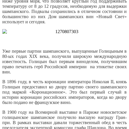
ниже уровня моря, что позволяет круглый год поддерживать
температуру от 8 до 12 градусов, необходимую для выдержки
шампанского. Подвалы сохранились в отличном состоянии и
большинство из них Дом шампанских вин «Новый Свет»
использует и сегодня.
Уже первые партии шампанского, выпущенные Голицыным в
80-ых годах XIX века, получили широкую международную
известность. Голицын был первым виноделом, получившим
право печатать герб Российской империи на этикетке своих
вин.
В 1896 году, в честь коронации императора Николая II, князь
Голицын предоставил ко двору партию своего шампанского
под маркой «Коронационное». Это был первый случай в
истории коронации российских императоров, когда ко двору
было подано не французское вино.
В 1900 году на Всемирной выставке в Париже новосветское
голицынское шампанское получило высшую награду Гран-
при. В рамках выставки давали торжественный обед в честь
председателя экспертной комиссии графа Шандона. Во время