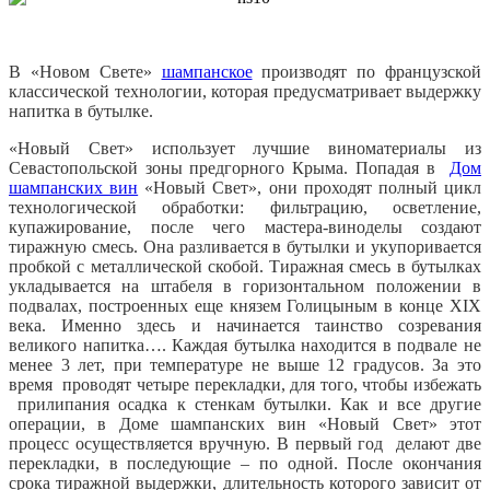
В «Новом Свете»
шампанское
производят по французской
классической технологии, которая предусматривает выдержку
напитка в бутылке.
«Новый Свет» использует лучшие виноматериалы из
Севастопольской зоны предгорного Крыма. Попадая в
Дом
шампанских вин
«Новый Свет», они проходят полный цикл
технологической обработки: фильтрацию, осветление,
купажирование, после чего мастера-виноделы создают
тиражную смесь. Она разливается в бутылки и укупоривается
пробкой с металлической скобой. Тиражная смесь в бутылках
укладывается на штабеля в горизонтальном положении в
подвалах, построенных еще князем Голицыным в конце XIX
века. Именно здесь и начинается таинство созревания
великого напитка…. Каждая бутылка находится в подвале не
менее 3 лет, при температуре не выше 12 градусов. За это
время проводят четыре перекладки, для того, чтобы избежать
прилипания осадка к стенкам бутылки. Как и все другие
операции, в Доме шампанских вин «Новый Свет» этот
процесс осуществляется вручную. В первый год делают две
перекладки, в последующие – по одной. После окончания
срока тиражной выдержки, длительность которого зависит от