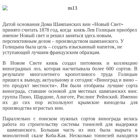
Датой основания Дома Шампанских вин «Новый Свет»
принято считать 1878 год, когда князь Лев Голицын приобрел
имение Новый свет и решил заняться здесь новым,
перспективным делом – производством шампанского. У
Голицына была цель – создать изысканный напиток, не
уступающий лучшим французским образцам.
В Новом Свете князь создал питомник и коллекцию
виноградных лоз, которая насчитывала более 600 сортов. В
результате многолетнего кропотливого труда Голицын
пришел к выводу, актуальному и сегодня: «Виноград и вино –
это продукт местности». Им были отобраны лучшие сорта
винограда, ставшие основой для местных шампанских вин:
группа Пино, Шардоне, Алиготе, Рислинг Рейнский. Именно
их до сих пор используют крымские виноделы для
производства игристых вин.
Параллельно с поиском нужных сортов винограда велась
работа по строительству системы тоннелей для выдержки
шампанского. Большая часть из них была вырыта в
монолитной скале Коба-Кая. Несколько тоннелей находятся