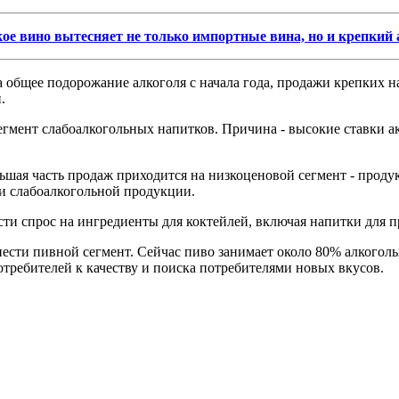
ое вино вытесняет не только импортные вина, но и крепкий
а общее подорожание алкоголя с начала года, продажи крепких н
.
гмент слабоалкогольных напитков. Причина - высокие ставки а
ьшая часть продаж приходится на низкоценовой сегмент - прод
и слабоалкогольной продукции.
сти спрос на ингредиенты для коктейлей, включая напитки для п
сти пивной сегмент. Сейчас пиво занимает около 80% алкогольн
отребителей к качеству и поиска потребителями новых вкусов.