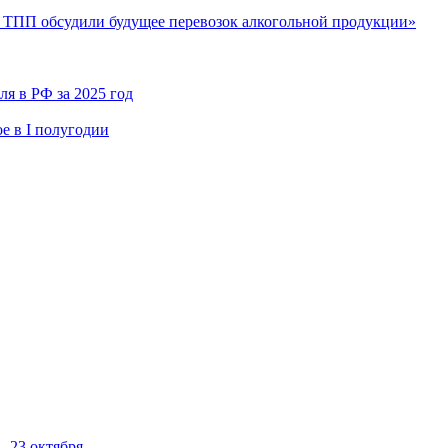
 ТПП обсудили будущее перевозок алкогольной продукции»
я в РФ за 2025 год
е в I полугодии
–23 октября