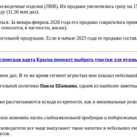
о-водочные изделия (ЛВИ). Их продажи увеличились сразу на 15
у (11,56 млн дал).
ся. За январь-февраль 2026 года его продажи сократились прим
относится, в частности, виски).
ольной продукции. Если в начале 2025 года ее продажи составля
ельческая карта Крыма поможет выбрать участки для нужны
лн дал. В то же время сегмент игристых вин показал небольшой 
огольной политики
Павла Шапкина
, одним из наиболее заметн
тки рассчитываются исходя из крепости, как и минимальные роз
али заменять часть слабоалкогольной продукции и подорожавши
изводители все чаще выпускают такие напитки в небольших емк
усов.