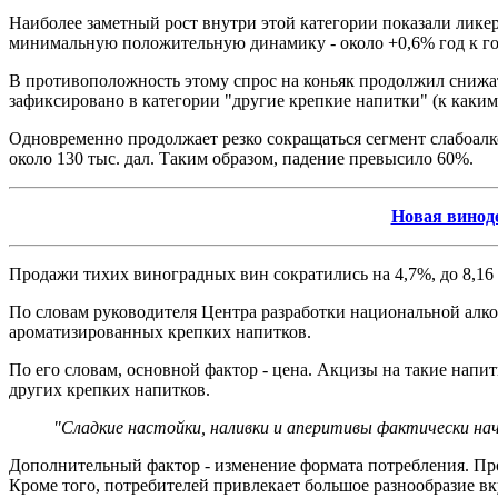
Наиболее заметный рост внутри этой категории показали ликер
минимальную положительную динамику - около +0,6% год к год
В противоположность этому спрос на коньяк продолжил снижать
зафиксировано в категории "другие крепкие напитки" (к каким 
Одновременно продолжает резко сокращаться сегмент слабоалког
около 130 тыс. дал. Таким образом, падение превысило 60%.
Новая винод
Продажи тихих виноградных вин сократились на 4,7%, до 8,16 м
По словам руководителя Центра разработки национальной алк
ароматизированных крепких напитков.
По его словам, основной фактор - цена. Акцизы на такие напи
других крепких напитков.
"Сладкие настойки, наливки и аперитивы фактически нач
Дополнительный фактор - изменение формата потребления. Про
Кроме того, потребителей привлекает большое разнообразие вк