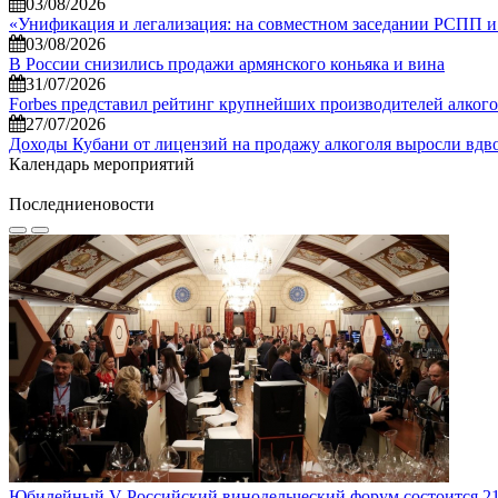
03/08/2026
«Унификация и легализация: на совместном заседании РСПП и
03/08/2026
В России снизились продажи армянского коньяка и вина
31/07/2026
Forbes представил рейтинг крупнейших производителей алкогол
27/07/2026
Доходы Кубани от лицензий на продажу алкоголя выросли вдво
Календарь мероприятий
Последние
новости
Юбилейный V Российский винодельческий форум состоится 21