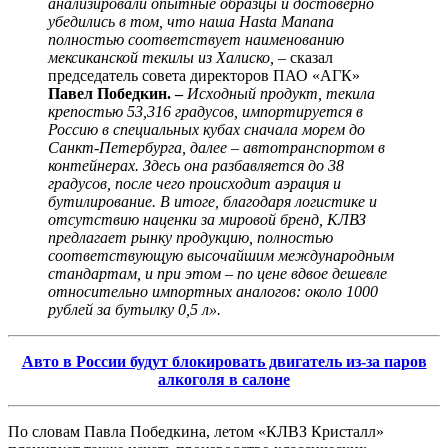
анализировали опытные образцы и достоверно
убедились в том, что наша Hasta Manana
полностью соответствует наименованию
мексиканской текилы из Халиско,
– сказал
председатель совета директоров ПАО «АГК»
Павел Победкин. –
Исходный продукт, текила
крепостью 53,316 градусов,
импортируется в
Россию в специальных кубах сначала морем до
Санкт-Петербурга, далее – автотранспортом в
контейнерах. Здесь она разбавляется до
38
градусов
, после чего происходит аэрация и
бутилирование.
В итоге, благодаря логистике и
отсутствию наценки за мировой бренд,
КЛВЗ
предлагает рынку продукцию, полностью
соответствующую высочайшим международным
стандартам, и при этом – по цене вдвое дешевле
относительно импортных аналогов: около 1000
рублей за бутылку 0,5 л».
Авто в России будут блокировать двигатель из-за паров
алкоголя в салоне
По словам Павла Победкина, летом «КЛВЗ Кристалл»