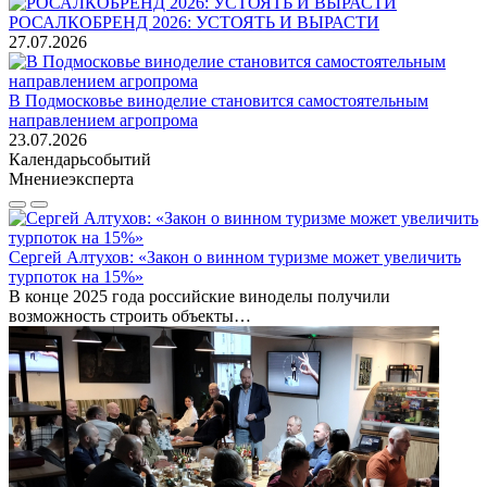
РОСАЛКОБРЕНД 2026: УСТОЯТЬ И ВЫРАСТИ
27.07.2026
В Подмосковье виноделие становится самостоятельным
направлением агропрома
23.07.2026
Календарь
событий
Мнение
эксперта
Сергей Алтухов: «Закон о винном туризме может увеличить
турпоток на 15%»
В конце 2025 года российские виноделы получили
возможность строить объекты…