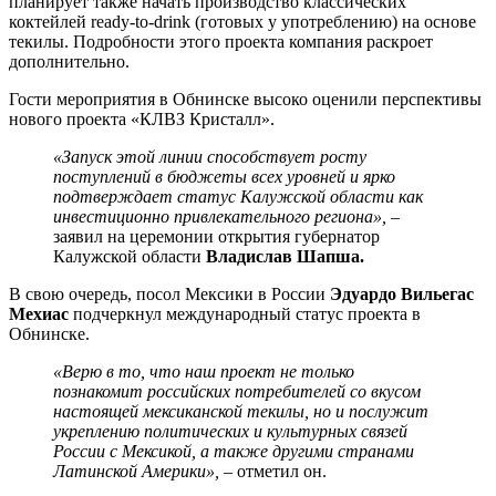
планирует также начать производство классических
коктейлей ready-to-drink (готовых у употреблению) на основе
текилы. Подробности этого проекта компания раскроет
дополнительно.
Гости мероприятия в Обнинске высоко оценили перспективы
нового проекта «КЛВЗ Кристалл».
«Запуск этой линии способствует росту
поступлений в бюджеты всех уровней и ярко
подтверждает статус Калужской области как
инвестиционно привлекательного региона», –
заявил на церемонии открытия губернатор
Калужской области
Владислав Шапша.
В свою очередь, посол Мексики в России
Эдуардо Вильегас
Мехиас
подчеркнул международный статус проекта в
Обнинске.
«Верю в то, что наш проект не только
познакомит российских потребителей со вкусом
настоящей мексиканской текилы, но и послужит
укреплению политических и культурных связей
России с Мексикой, а также другими странами
Латинской Америки»,
– отметил он.